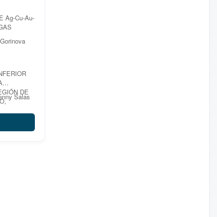
 Ag-Cu-Au-
GAS
 Gorinova
NFERIOR
A
EGIÓN DE
Yenny Salas
O,