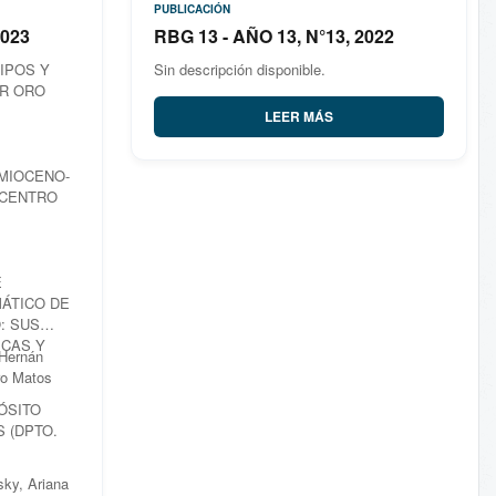
PUBLICACIÓN
2023
RBG 13 - AÑO 13, N°13, 2022
IPOS Y
Sin descripción disponible.
R ORO
LEER MÁS
 MIOCENO-
 CENTRO
E
ÁTICO DE
: SUS
ICAS Y
 Hernán
ro Matos
ÓSITO
 (DPTO.
ky, Ariana