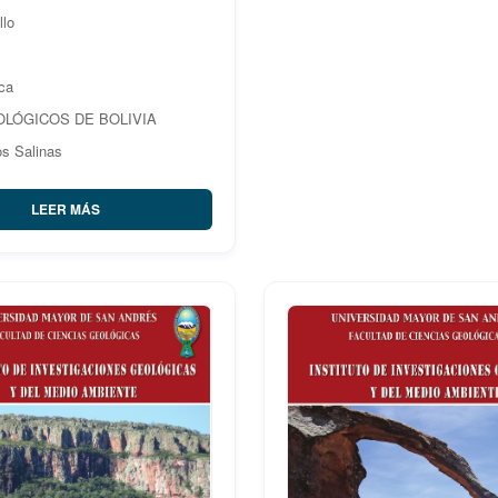
llo
ica
OLÓGICOS DE BOLIVIA
os Salinas
LEER MÁS