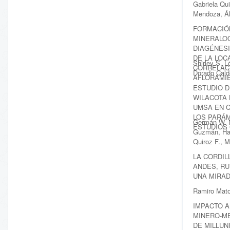
Gabriela Qu
Néstor Jiménez, Hans Resnikowski,
Mendoza, Ál
Rodrigo Iriarte Ibáñez, Juliem Antonio Ali
FORMACIÓ
Machicao, Reynaldo Santivañez
MINERALOG
EL MANTO METASOMATIZADO DE LOS
DIAGÉNESI
ANDES CENTRALES DE BOLIVIA
DE LA LOC
Shirley S. L
Álvaro Rodrigo Iriarte Ibáñez
CORRELAC
Dorado Cald
AFLORAMIE
ANÁLISIS MORFOMÉTRICO
ESTUDIO D
GEOMÉTRICO DEL ORDEN ASAPHIDA EN
WILACOTA 
UMSA EN 
LA BASE DE FORMACIÓN SELLA,
LOS PARÁ
PROVINCIA MÉNDEZ Y CERCADO DEL
Germán W. 
ESTUDIOS
DEPARTAMENTO DE TARIJA
Guzmán, Ha
Gabriela Álvarez Mendoza, Olga Zalles
Quiroz F., M
Grebetskaya
LA CORDIL
ANDES, R
APLICACIÓN DE MINERALES NO
UNA MIRA
METÁLICOS DEL ÁREA DE CHARAÑA
COMO MATERIALES FILTRANTES PARA
Ramiro Mato
LA DESCONTAMINACIÓN DE AGUAS EN
IMPACTO A
LA PAZ
MINERO-M
Ariana Zeballos Espinoza, Lidia Nina
DE MILLUN
Quiroz, Sindy Gutiérrez, Heber Castañeta,