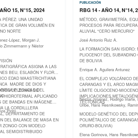
PUBLICACIÓN
 AÑO 15, N°15, 2024
RBG 14 - AÑO 14, N°14, 
A PÉREZ: UNA UNIDAD
MÉTODO, GRAVIMETRÍA, EQU
TICA DE GRAN VOLUMÉN EN
PROCESOS PARA RECUPERA
ANO NORTE
ALUVIAL "CERO MERCURIO"
menez-López, Morgan J.
José Antonio Ruiz A.
do Zimmermann y Néstor
LA FORMACIÓN SAN ISIDRO:
PLIOCENO? DEL SUBANDINO
ISIÓN
DE BOLIVIA
RATIGRÁFICA ASIGNA A LAS
Enrique A. Aguilera Antunez
NES BEU, ESLABÓN Y FLORA
ICO EDAD MAASTRICHTIANA
EL COMPLEJO VOLCÁNICO D
a
NCA MADRE DE DIOS Y
CARANGAS Y EL ARCO MAGM
ORRIDA PLEGADAS DEL
ACIÓN DE ZONAS DE
LÍMITE OLIGOCENO-MIOCENO
NO
ÓN HIDROTERMAL APLICANDO
IMPLICACIONES METALOGÉN
Néstor Jiménez, Rodrigo Iriarte,
S DE BANDAS EN IMÁGENES
TECTÓNICAS
Uribe, Hans Resnikowsky, Rami
A LA CORDILLLERA
mos Pinto
AL, DEPARTAMENTO DE
MODELO GENÉTICO DEL DEP
N DEL BALANCE DE MASA EN
POLIMÉTALICO DE CARANGAS
AR ZONGO CON MODELO
ORURO-BOLIVIA)
AL SEMIDISTRIBUIDO
Elena Gorinova, Hans Resnikows