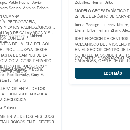
ispe, Pablo Fuchs, Javier
Zeballos, Hernán Uribe
varo Soruco, Antoine Rabatel
MODELO GEOESTADÍSTICO DE
N CUMANA:
Zn DEL DEPÓSITO DE CARAN
ÍA, PETROGRAFÍA,
Iriarte Rodriigo, Jiménez Néstor,
S Y DATOS PALINOLÓGICOS
Elena, Uribe Hernán, Zhang Alex
ALIDAD DE CALAMARCA Y SU
ópez Velásquez y Mildred L.
IÓN CON LOS
IDETIFICACIÓN DE CENTROS
erón
NTOS DE LA ISLA DEL SOL
VOLCÁNICOS DEL MIOCENO I
EL RIO JILLUSAYA DESDE
EN EL SECTOR CENTRO DE L
HASTA EL CAMPUS DE LA
CORDILLERA OCCIDENTAL: R
Dina Beltran, cinthya Morales, 
COTA COTA, CONSIDERANDO
CARANGAS, OESTE DE ORUR
METROS HIDROLÓGICOS Y
BOLIVIA
Nuñez-Aramayo, Marco a.
 GEOTÉCNICOS
LEER MÁS
ns Resnikowsky, Gary E.
ilton F. Patty Q.
LLERA ORIENTAL DE LOS
UTA ORURO-COCHABAMBA
DA GEOLÓGICA
s Salinas
MBIENTAL DE LOS RESIDUOS
ETALÚRGICOS EN EL SECTOR
I