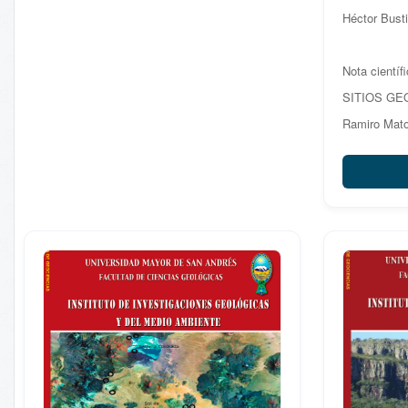
Héctor Busti
Andrea Espinoza, Lourdes Chacón
Nota
científica
Nota científ
EXPLORANDO HIDROCARBUROS EN
SITIOS GE
ESTRUCTURAS PROFUNDAS DEL
Ramiro Mat
SUBANDINO BOLIVIANO
Fernando
Alegría